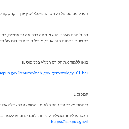
הפרק מבוסס על הקורס הדיגיטלי "עיין ערך: זקנה, קור
פרופ' יורם מערבי הוא מומחה ברפואה גריאטרית, רפואה 
רב שנים בתחום הגריאטרי, מוביל פיתוח וקידום של תח
IL בואו ללמוד את הקורס המלא בקמפוס
ampus.gov.il/course/moh-gov-gerontology101-he/
IL קמפוס
ביוזמת מערך הדיגיטל הלאומי והמועצה להשכלה גבוה
הצטרפו ליותר ממיליון לומדות ולומדים ובואו ללמוד ב
https://campus.gov.il