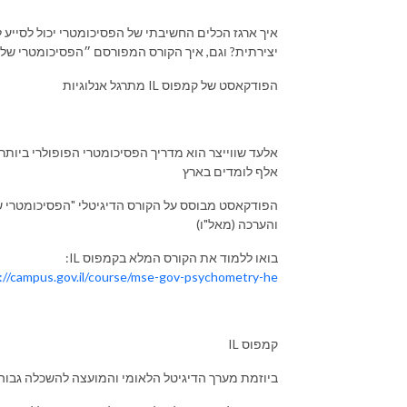
איך ארגז הכלים החשיבתי של הפסיכומטרי יכול לסייע 
יצירתית? וגם, איך הקורס המפורסם ״הפסיכומטרי של
הפודקאסט של קמפוס IL מתרגל אנלוגיות
אלף לומדים בארץ
הפודקאסט מבוסס על הקורס הדיגיטלי "הפסיכומטרי ש
והערכה (מאל"ו)
בואו ללמוד את הקורס המלא בקמפוס IL:
://campus.gov.il/course/mse-gov-psychometry-he/
IL קמפוס
ביוזמת מערך הדיגיטל הלאומי והמועצה להשכלה גבוה