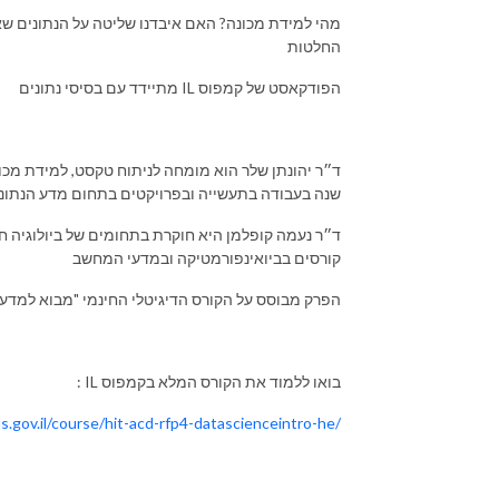
מהי למידת מכונה? האם איבדנו שליטה על הנתונים שא
החלטות
מתיידד עם בסיסי נתונים IL הפודקאסט של קמפוס
שנה בעבודה בתעשייה ובפרויקטים בתחום מדע הנתונ
ד״ר נעמה קופלמן היא חוקרת בתחומים של ביולוגיה חיש
קורסים בביואינפורמטיקה ובמדעי המחשב
הפרק מבוסס על הקורס הדיגיטלי החינמי "מבוא למדעי ה
: IL בואו ללמוד את הקורס המלא בקמפוס
s.gov.il/course/hit-acd-rfp4-datascienceintro-he/