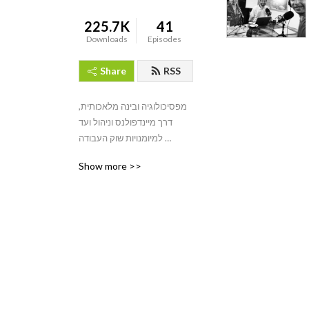
225.7K
41
Downloads
Episodes
Share
RSS
מפסיכולוגיה ובינה מלאכותית, 
דרך מיינדפולנס וניהול ועד 
למיומנויות שוק העבודה 
המשתנה: בואו לפגוש את פרופ׳ 
Show more >>
אהרן צ׳חנובר, יורם יובל, ליעד 
מודריק, אתגר קרת, הרב בני 
לאו ועוד רבים. המרצים הטובים 
ביותר בישראל מגיעים 
לפודקאסט של אתר הלמידה 
של ישראל