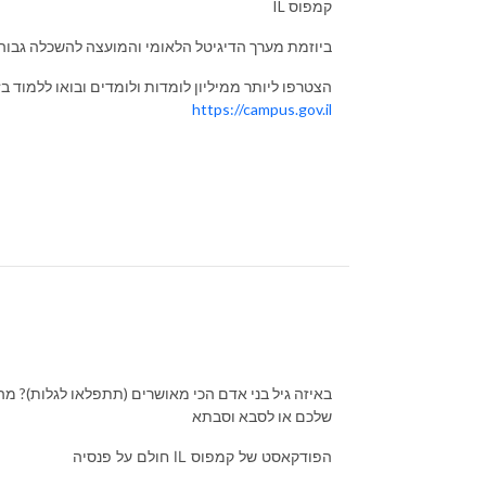
IL קמפוס
ביוזמת מערך הדיגיטל הלאומי והמועצה להשכלה גבוה
הצטרפו ליותר ממיליון לומדות ולומדים ובואו ללמוד ב
https://campus.gov.il
באיזה גיל בני אדם הכי מאושרים (תתפלאו לגלות)? מה
שלכם או לסבא וסבתא
חולם על פנסיה IL הפודקאסט של קמפוס