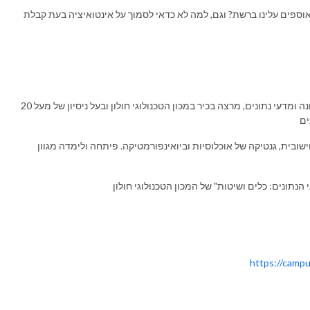
וספים עלינו ברשת? וגם, למה לא כדאי לסמוך על אינטואיציה בעת קבלת
ד״ר יהונתן שלר הוא מומחה לניתוח טקסט, למידת מכונה ומדעי נתונים, מרצה בכיר במכון הטכנולוגי חולון ובעל ניסיון של מעל 20
ים
ובית, גנטיקה של אוכלוסיות וביואינפורמטיקה. פיתחה ולימדה מגוון
נתונים: כלים ושיטות" של המכון הטכנולוגי חולון
https://campu