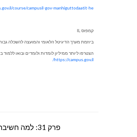
.gov.il/course/campusil-gov-manhiguttodaatit-he/
IL קמפוס
ביוזמת מערך הדיגיטל הלאומי והמועצה להשכלה גבוה
הצטרפו ליותר ממיליון לומדות ולומדים ובואו ללמוד ב
https://campus.gov.il/
פרק 31: למה חשיבה פסיכומטרית קריטית גם אחרי המבחן