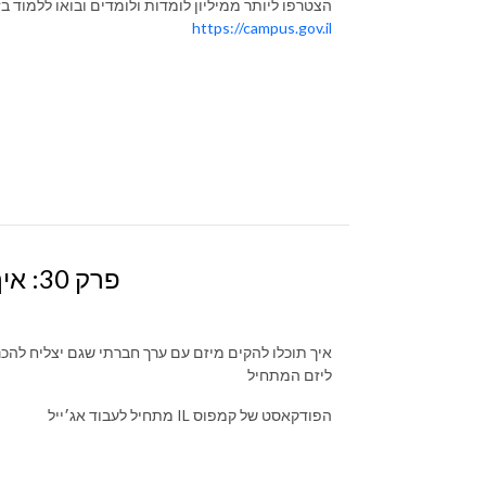
הצטרפו ליותר ממיליון לומדות ולומדים ובואו ללמוד ב
https://campus.gov.il
פרק 30: איך להפוך רעיון טוב למיזם חברתי מצליח
איך תוכלו להקים מיזם עם ערך חברתי שגם יצליח להכ
ליזם המתחיל
מתחיל לעבוד אג׳ייל IL הפודקאסט של קמפוס