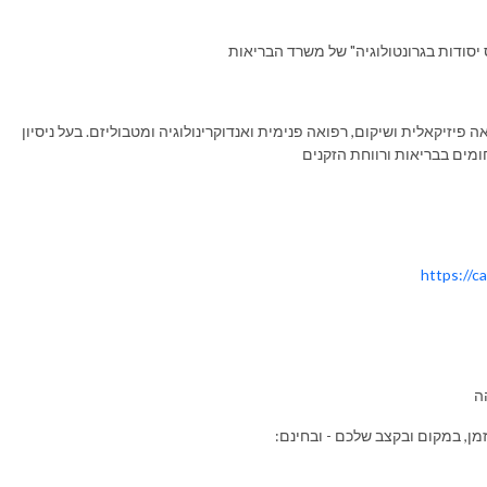
ס יסודות בגרונטולוגיה" של משרד הבריאות
פיזיקאלית ושיקום, רפואה פנימית ואנדוקרינולוגיה ומטבוליזם. בעל ניסיון
ומים בבריאות ורווחת הזקנים
https://c
ה
זמן, במקום ובקצב שלכם - ובחינם: