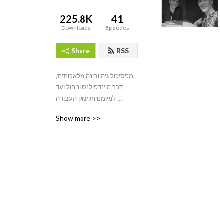
225.8K
41
Downloads
Episodes
Share
RSS
מפסיכולוגיה ובינה מלאכותית, 
דרך מיינדפולנס וניהול ועד 
למיומנויות שוק העבודה 
המשתנה: בואו לפגוש את פרופ׳ 
Show more >>
אהרן צ׳חנובר, יורם יובל, ליעד 
מודריק, אתגר קרת, הרב בני 
לאו ועוד רבים. המרצים הטובים 
ביותר בישראל מגיעים 
לפודקאסט של אתר הלמידה 
של ישראל