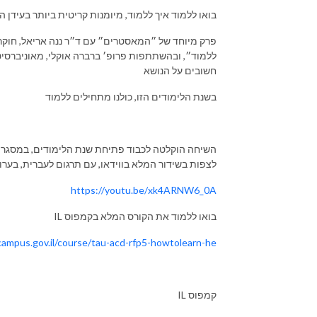
בואו ללמוד איך ללמוד, מיומנות קריטית ביותר בעידן
פרק מיוחד של ״המאסטרים״ עם ד״ר ננה אריאל, חוקר
ללמוד״,
ובהשתתפות פרופ׳ ברברה אוקלי, מאוניברסיט
חשובים על הנושא
בשנת הלימודים הזו, כולנו מתחילים ללמוד
לצפות בשידור המלא בווידאו, עם תרגום לעברית, בערוץ
https://youtu.be/xk4ARNW6_0A
IL בואו ללמוד את הקורס המלא בקמפוס
/campus.gov.il/course/tau-acd-rfp5-howtolearn-he
IL קמפוס