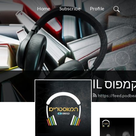
Home
Subscribe
Profile
 קמפוס
https://feed.podbe