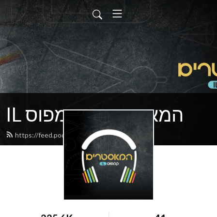
IL המאסטרים - קמפוס
https://feed.podbean.com/campusIL/feed.xml