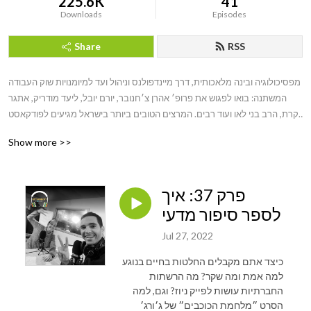
225.6K
41
Downloads
Episodes
Share
RSS
מפסיכולוגיה ובינה מלאכותית, דרך מיינדפולנס וניהול ועד למיומנויות שוק העבודה 
המשתנה: בואו לפגוש את פרופ׳ אהרן צ׳חנובר, יורם יובל, ליעד מודריק, אתגר 
קרת, הרב בני לאו ועוד רבים. המרצים הטובים ביותר בישראל מגיעים לפודקאסט 
של אתר הלמידה של ישראל
Show more >>
פרק 37: איך
לספר סיפור מדעי
Jul 27, 2022
כיצד אתם מקבלים החלטות בחיים בנוגע
למה אמת ומה שקר? מה הרשתות
החברתיות עושות לפייק ניוז? וגם, למה
הסרט ״מלחמת הכוכבים״ של ג׳ורג׳