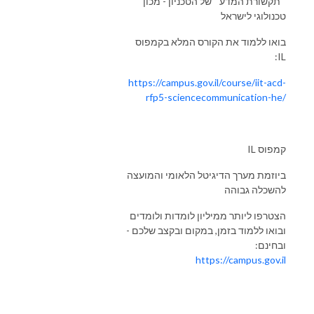
״תקשורת המדע״ של הטכניון - מכון
טכנולוגי לישראל
בואו ללמוד את הקורס המלא בקמפוס
IL:
https://campus.gov.il/course/iit-acd-
rfp5-sciencecommunication-he/
IL קמפוס
ביוזמת מערך הדיגיטל הלאומי והמועצה
להשכלה גבוהה
הצטרפו ליותר ממיליון לומדות ולומדים
ובואו ללמוד בזמן, במקום ובקצב שלכם -
ובחינם:
https://campus.gov.il