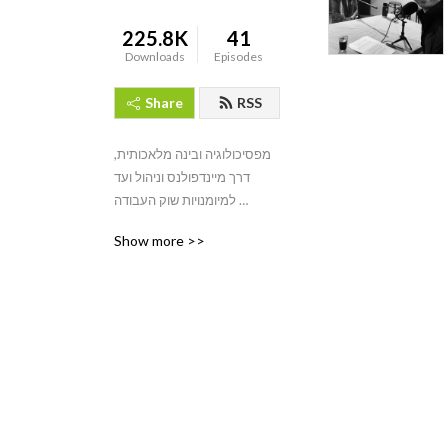
225.8K
41
Downloads
Episodes
Share
RSS
מפסיכולוגיה ובינה מלאכותית, 
דרך מיינדפולנס וניהול ועד 
למיומנויות שוק העבודה 
המשתנה: בואו לפגוש את פרופ׳ 
Show more >>
אהרן צ׳חנובר, יורם יובל, ליעד 
מודריק, אתגר קרת, הרב בני 
לאו ועוד רבים. המרצים הטובים 
ביותר בישראל מגיעים 
לפודקאסט של אתר הלמידה 
של ישראל