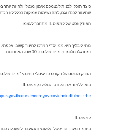
כיצד תוכלו לבנות לעצמכם אימון מנטלי ולהיות יותר
שתעזור לכם? וגם, למה נשימות עמוקות בכלל לא הכרח
מתחבר לעצמו IL הפודקאסט של קמפוס
מתי ליבליך היא ממייסדי המרכז לחינוך קשוב ואכפתי,
ומתרגלת ולומדת מיינדפולנס ב-30 שנה האחרונות
הפרק מבוסס על הקורס הדיגיטלי החינמי "מיינדפולנס
: IL בואו ללמוד את הקורס המלא בקמפוס
mpus.gov.il/course/moh-gov-covid-mindfulness-he/
IL קמפוס
ביוזמת מערך הדיגיטל הלאומי והמועצה להשכלה גבוה