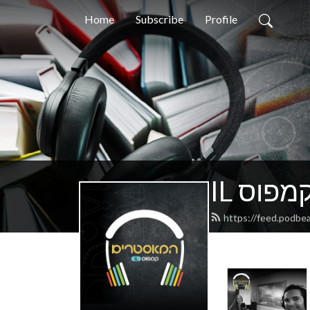
Home
Subscribe
Profile
 קמפוס
https://feed.podbe