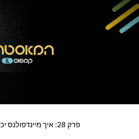
פרק 28: איך מיינדפולנס יכול להוריד לחץ וחרדה ולשפר את חייכם